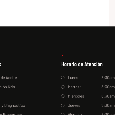
s
Horario de Atención
 de Aceite
Lunes:
8:30am
ción KMs
Martes:
8:30am
Miércoles:
8:30am
 y Diagnostico
Jueves:
8:30am
ón Precompra
Viernes:
8:30am