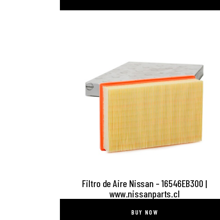
Filtro de Aire Nissan – 16546EB300 |
www.nissanparts.cl
BUY NOW