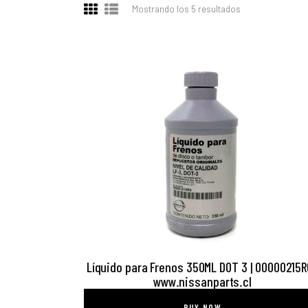
Mostrando los 5 resultados
Ordenado
por
los
últimos
SEARC
Líquido para Frenos 350ML DOT 3 | 00000215R
www.nissanparts.cl
BUY NOW