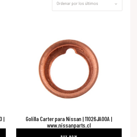
H
0 |
Golilla Carter para Nissan | 11026JA00A |
www.nissanparts.cl
BUY NOW