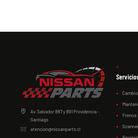
Servicio
Cambio
Manten
Av. Salvador 887 y 891 Providencia -
Frenos
Santiago
Scanner
atencion@nissanparts.cl
Revisi