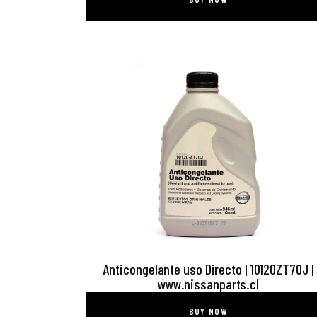
Anticongelante uso Directo | 10120ZT70J |
www.nissanparts.cl
BUY NOW