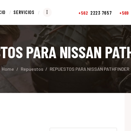
NICIO
CIO
SERVICIOS
2223 7657
+562
+569
ERVICIOS
REPUESTOS
TOS PARA NISSAN PAT
CONTACTO
Home
Repuestos
REPUESTOS PARA NISSAN PATHFINDER