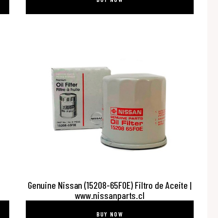
Genuine Nissan (15208-65F0E) Filtro de Aceite |
www.nissanparts.cl
BUY NOW