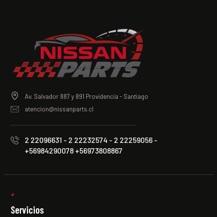
Av. Salvador 887 y 891 Providencia - Santiago
atencion@nissanparts.cl
2 22096631 - 2 22232574 - 2 22259056 -
+56984290078 +56973808867
Servicios