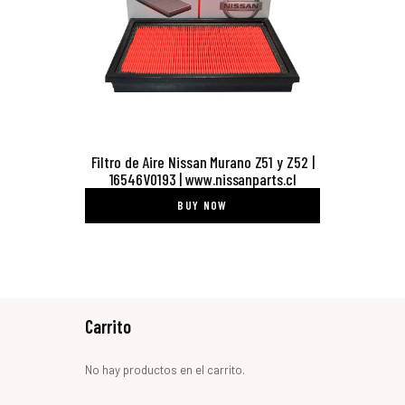
Filtro de Aire Nissan Murano Z51 y Z52 |
16546V0193 | www.nissanparts.cl
BUY NOW
Carrito
No hay productos en el carrito.