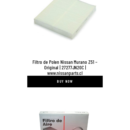
Filtro de Polen Nissan Murano Z51 –
Original | 27277JN20C |
www.nissanparts.cl
BUY NOW