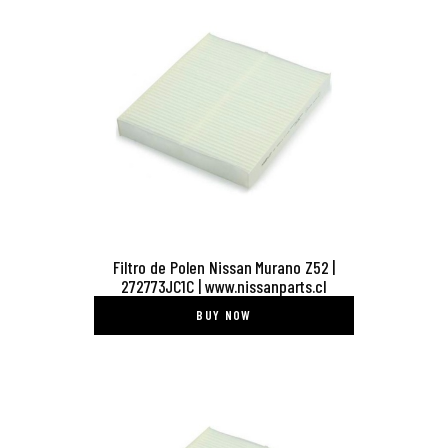
Filtro de Polen Nissan Murano Z52 |
272773JC1C | www.nissanparts.cl
BUY NOW