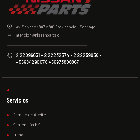
Av. Salvador 887 y 891 Providencia - Santiago
atencion@nissanparts.cl
2 22096631 - 2 22232574 - 2 22259056 -
+56984290078 +56973808867
Servicios
Cambio de Aceite
Mantención KMs
Frenos