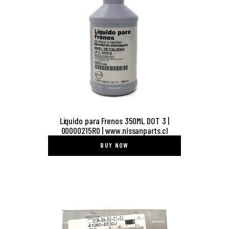
Líquido para Frenos 350ML DOT 3 |
00000215R0 | www.nissanparts.cl
BUY NOW