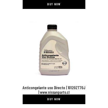
BUY NOW
Anticongelante uso Directo | 10120ZT70J
| www.nissanparts.cl
BUY NOW