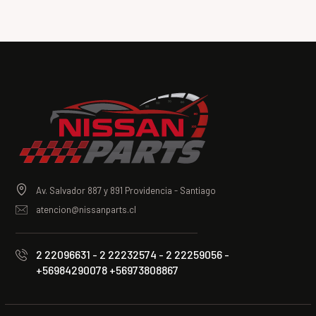
Av. Salvador 887 y 891 Providencia - Santiago
atencion@nissanparts.cl
2 22096631 - 2 22232574 - 2 22259056 -
+56984290078 +56973808867