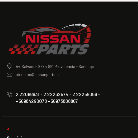
Av. Salvador 887 y 891 Providencia - Santiago
atencion@nissanparts.cl
2 22096631 - 2 22232574 - 2 22259056 -
+56984290078 +56973808867