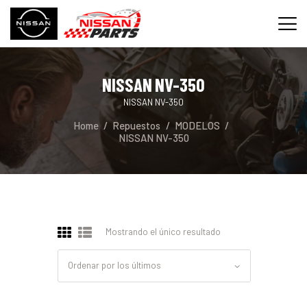
NISSAN NV-350
INICIO
NISSAN NV-350
SERVICIOS
Home
Repuestos
MODELOS
REPUESTOS
NISSAN NV-350
CONTACTO
Mostrando el único resultado