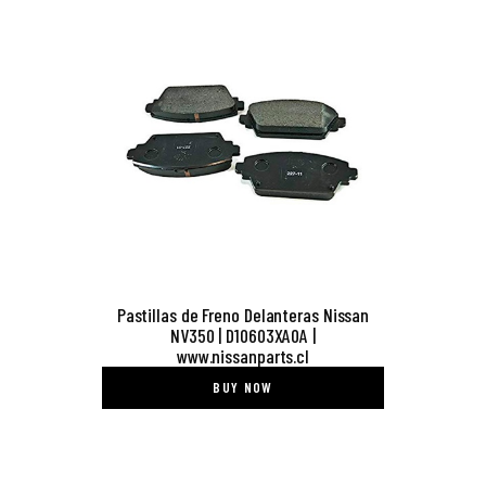
Pastillas de Freno Delanteras Nissan
NV350 | D10603XA0A |
www.nissanparts.cl
BUY NOW