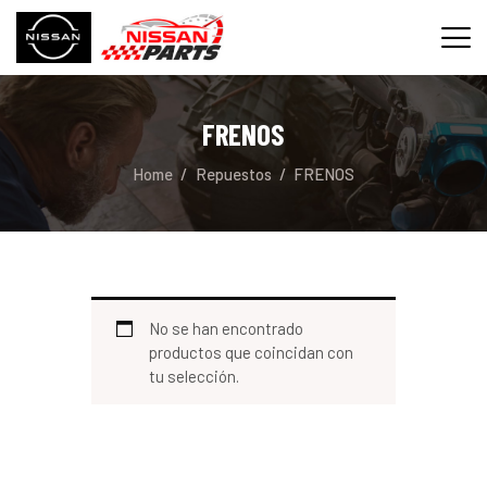
FRENOS
INICIO
Home
Repuestos
FRENOS
SERVICIOS
REPUESTOS
CONTACTO
No se han encontrado
productos que coincidan con
tu selección.