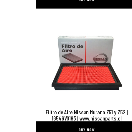
Filtro de Aire Nissan Murano Z51 y Z52 |
16546V0193 | www.nissanparts.cl
BUY NOW