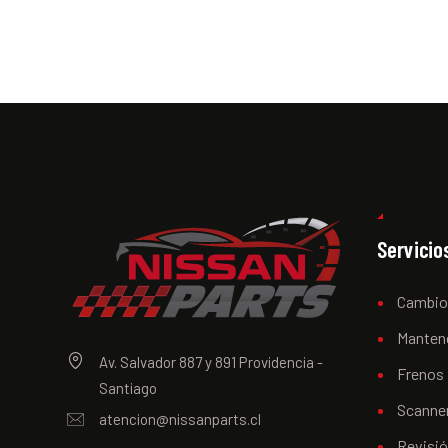
Servicio
Cambio
Manten
Av. Salvador 887 y 891 Providencia -
Frenos
Santiago
Scanner
atencion@nissanparts.cl
Revisi