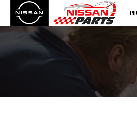
I
INI
S