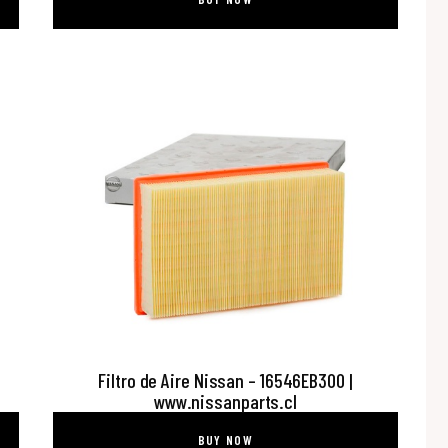
Filtro de Aire Nissan – 16546EB300 |
www.nissanparts.cl
BUY NOW