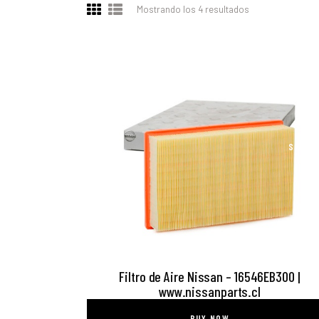
Mostrando los 4 resultados
Ordenado
por
los
últimos
SEARC
Filtro de Aire Nissan – 16546EB300 |
www.nissanparts.cl
BUY NOW