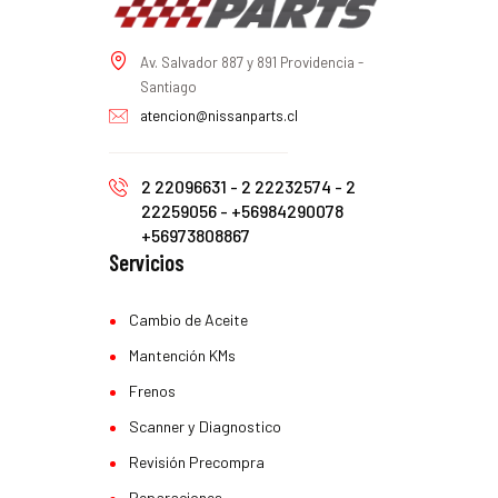
Av. Salvador 887 y 891 Providencia -
Santiago
atencion@nissanparts.cl
2 22096631 - 2 22232574 - 2
22259056 - +56984290078
+56973808867
Servicios
Cambio de Aceite
Mantención KMs
Frenos
Scanner y Diagnostico
Revisión Precompra
Reparaciones