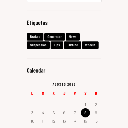
Etiquetas
Brakes
Generator
News
Suspension
Tips
Turbine
Wheels
Calendar
AGOSTO 2026
L
M
X
J
V
S
D
1
2
3
4
5
6
7
8
9
10
11
12
13
14
15
16