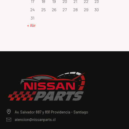
17
18
19
20
21
22
23
24
25
26
27
28
29
30
31
« Abr
Av. Salvador 887 y 891 Providencia - Santiago
atencion@nissanparts.cl