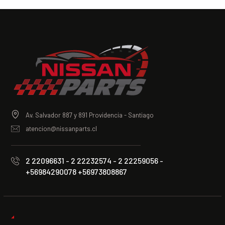
Av. Salvador 887 y 891 Providencia - Santiago
atencion@nissanparts.cl
2 22096631 - 2 22232574 - 2 22259056 -
+56984290078 +56973808867