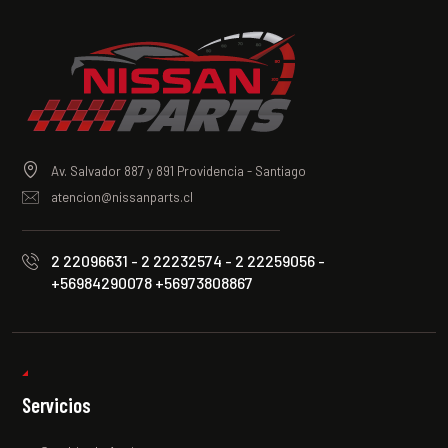
Av. Salvador 887 y 891 Providencia - Santiago
atencion@nissanparts.cl
2 22096631 - 2 22232574 - 2 22259056 -
+56984290078 +56973808867
Servicios