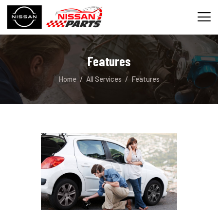
Features
INICIO
Home
All Services
Features
SERVICIOS
REPUESTOS
CONTACTO