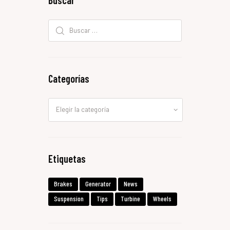
Buscar
Buscar:
Categorías
Categorías
Etiquetas
Brakes
Generator
News
Suspension
Tips
Turbine
Wheels