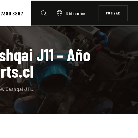
7380 8867
COTIZAR
Ubicación
shqai J11 – Año
rts.cl
w Qashqai J11...