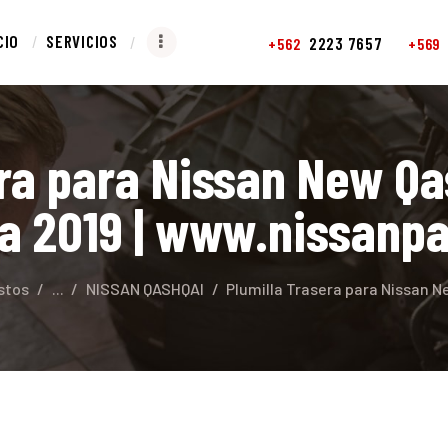
NICIO
CIO
SERVICIOS
2223 7657
+562
+569
ERVICIOS
REPUESTOS
ra para Nissan New Qa
CONTACTO
a 2019 | www.nissanpa
stos
...
NISSAN QASHQAI
Plumilla Trasera para Nissan Ne