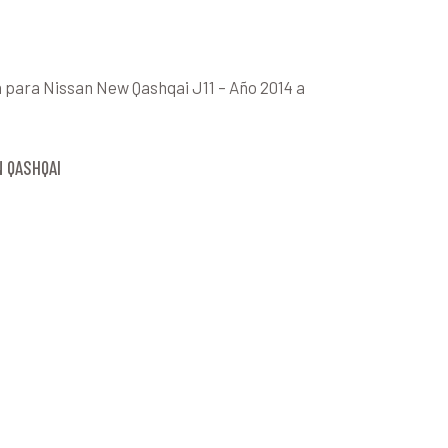
a para Nissan New Qashqai J11 – Año 2014 a
N QASHQAI