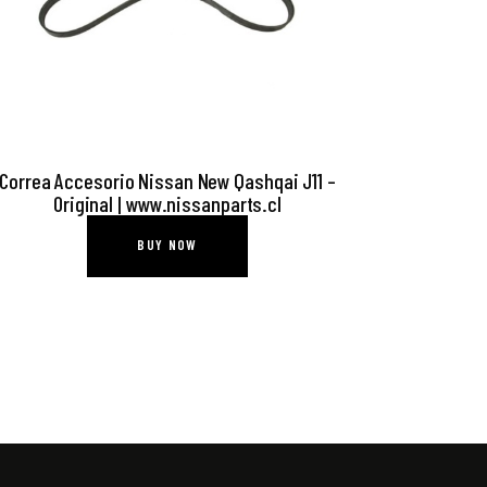
Correa Accesorio Nissan New Qashqai J11 –
Original | www.nissanparts.cl
BUY NOW