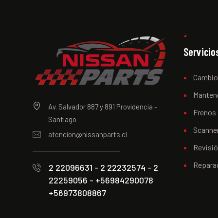
Servicio
Cambio
Manten
Av. Salvador 887 y 891 Providencia -
Frenos
Santiago
Scanner
atencion@nissanparts.cl
Revisi
Repara
2 22096631 - 2 22232574 - 2
22259056 - +56984290078
+56973808867