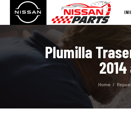
I
INI
S
Plumilla Trase
2014 
Home
Repue