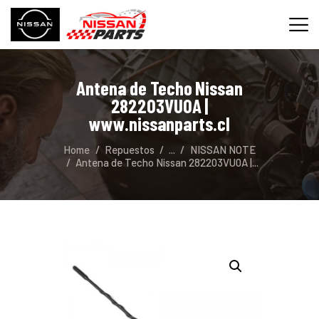
Antena de Techo Nissan
INICIO
282203VU0A |
SERVICIOS
www.nissanparts.cl
REPUESTOS
Home
Repuestos
...
NISSAN NOTE
CONTACTO
Antena de Techo Nissan 282203VU0A |...