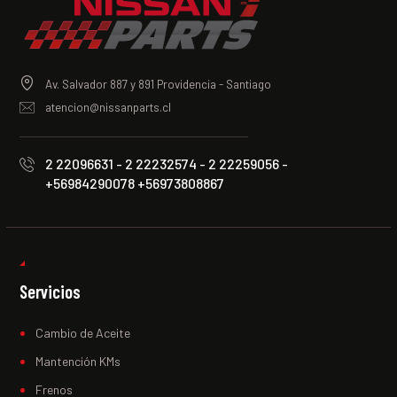
Av. Salvador 887 y 891 Providencia - Santiago
atencion@nissanparts.cl
2 22096631 - 2 22232574 - 2 22259056 -
+56984290078 +56973808867
Servicios
Cambio de Aceite
Mantención KMs
Frenos