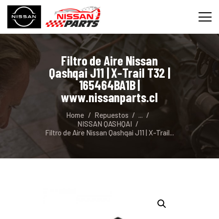
Filtro de Aire Nissan
INICIO
Qashqai J11 | X-Trail T32 |
SERVICIOS
165464BA1B |
www.nissanparts.cl
REPUESTOS
CONTACTO
Home
Repuestos
...
NISSAN QASHQAI
Filtro de Aire Nissan Qashqai J11 | X-Trail...