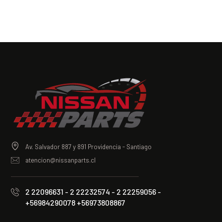
Av. Salvador 887 y 891 Providencia - Santiago
atencion@nissanparts.cl
2 22096631 - 2 22232574 - 2 22259056 -
+56984290078 +56973808867