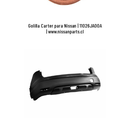
Golilla Carter para Nissan | 11026JA00A
| www.nissanparts.cl