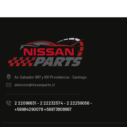
Av. Salvador 887 y 891 Providencia - Santiago
atencion@nissanparts.cl
2 22096631 - 2 22232574 - 2 22259056 -
+56984290078 +56973808867