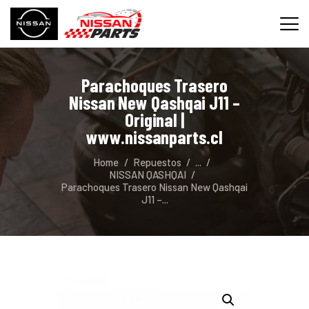
Parachoques Trasero
INICIO
Nissan New Qashqai J11 –
SERVICIOS
Original |
www.nissanparts.cl
REPUESTOS
CONTACTO
Home
Repuestos
...
NISSAN QASHQAI
Parachoques Trasero Nissan New Qashqai
J11 –...