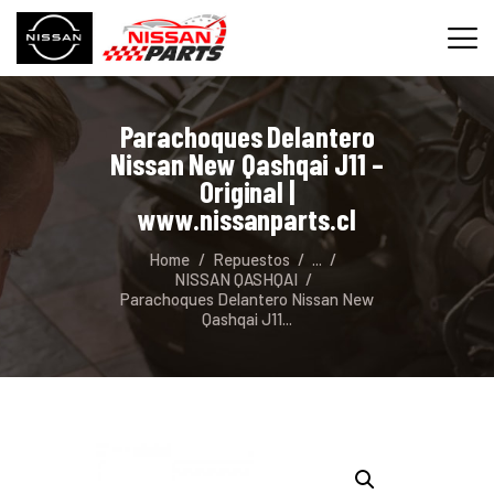
Parachoques Delantero
INICIO
Nissan New Qashqai J11 –
SERVICIOS
Original |
www.nissanparts.cl
REPUESTOS
CONTACTO
Home
Repuestos
...
NISSAN QASHQAI
Parachoques Delantero Nissan New
Qashqai J11...