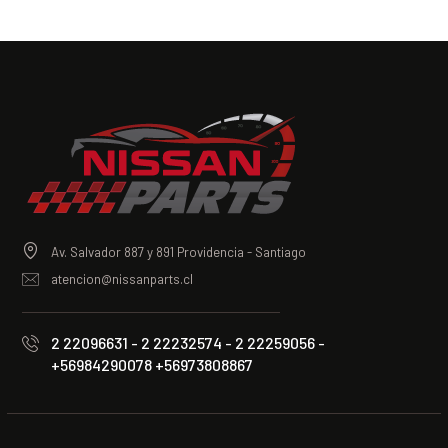
Av. Salvador 887 y 891 Providencia - Santiago
atencion@nissanparts.cl
2 22096631 - 2 22232574 - 2 22259056 -
+56984290078 +56973808867