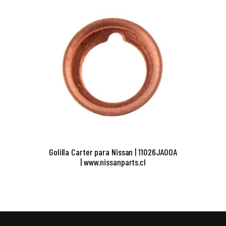
Golilla Carter para Nissan | 11026JA00A
| www.nissanparts.cl