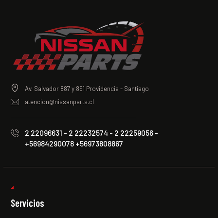
Av. Salvador 887 y 891 Providencia - Santiago
atencion@nissanparts.cl
2 22096631 - 2 22232574 - 2 22259056 -
+56984290078 +56973808867
Servicios