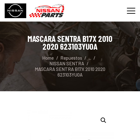
MASCARA SENTRA B17X 2010
INICIO
2020 623103YU0A
SERVICIOS
Home
Repuestos
...
REPUESTOS
NISSAN SENTRA
MASCARA SENTRA B17X 2010 2020
CONTACTO
623103YU0A