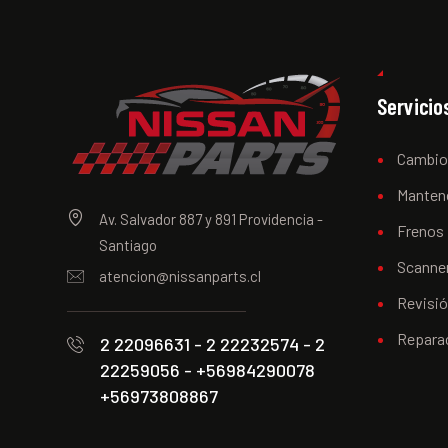
Servicio
Cambio
Manten
Av. Salvador 887 y 891 Providencia -
Frenos
Santiago
Scanner
atencion@nissanparts.cl
Revisi
Repara
2 22096631 - 2 22232574 - 2
22259056 - +56984290078
+56973808867