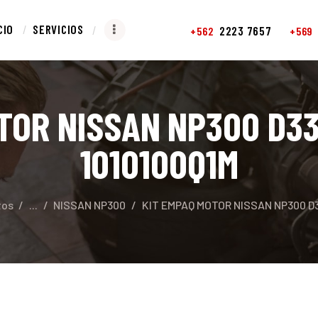
NICIO
CIO
SERVICIOS
2223 7657
+562
+569
ERVICIOS
REPUESTOS
TOR NISSAN NP300 D3
CONTACTO
1010100Q1M
tos
...
NISSAN NP300
KIT EMPAQ MOTOR NISSAN NP300 D3