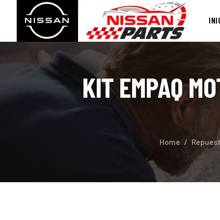
I
INI
S
KIT EMPAQ MO
Home
Repues