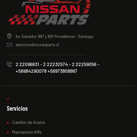
Av. Salvador 887 y 891 Providencia - Santiago
atencion@nissanparts.cl
2 22096631 - 2 22232574 - 2 22259056 -
+56984290078 +56973808867
Servicios
Cambio de Aceite
Mantención KMs