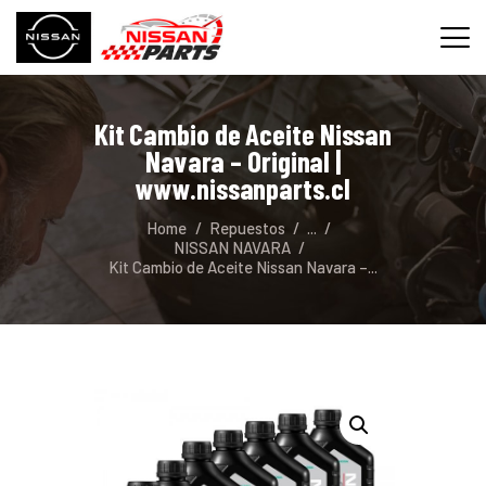
Kit Cambio de Aceite Nissan
INICIO
Navara – Original |
SERVICIOS
www.nissanparts.cl
REPUESTOS
Home
Repuestos
...
CONTACTO
NISSAN NAVARA
Kit Cambio de Aceite Nissan Navara –...