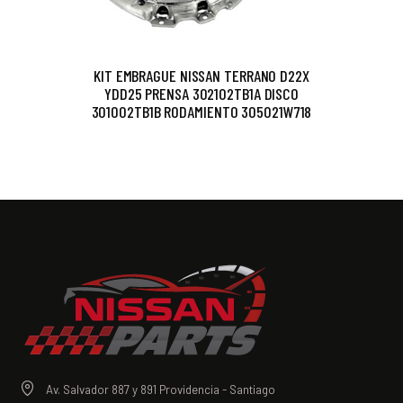
KIT EMBRAGUE NISSAN TERRANO D22X
YDD25 PRENSA 302102TB1A DISCO
301002TB1B RODAMIENTO 305021W718
Av. Salvador 887 y 891 Providencia - Santiago