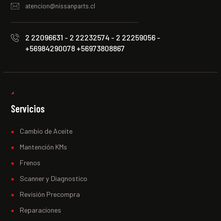
atencion@nissanparts.cl
2 22096631 - 2 22232574 - 2 22259056 -
+56984290078 +56973808867
Servicios
Cambio de Aceite
Mantención KMs
Frenos
Scanner y Diagnostico
Revisión Precompra
Reparaciones